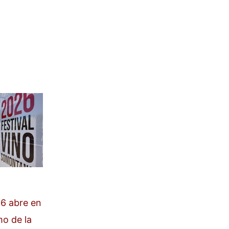
6 abre en
mo de la