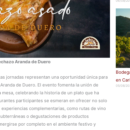
06/08/20
 lechazo Aranda de Duero
Bodega
stas jornadas representan una oportunidad única para
en Car
e Aranda de Duero. El evento fomenta la unión de
05/08/20
a mesa, celebrando la historia de un plato que ha
urantes participantes se esmeran en ofrecer no solo
n experiencias complementarias, como rutas de vino
 subterráneas o degustaciones de productos
umergirse por completo en el ambiente festivo y