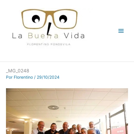
Ir
Men
al
contenido
princ
_MG_0248
Por
Florentino
/
29/10/2024