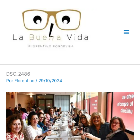
Ir
Men
al
contenido
princ
DSC_2486
Por
Florentino
/
29/10/2024