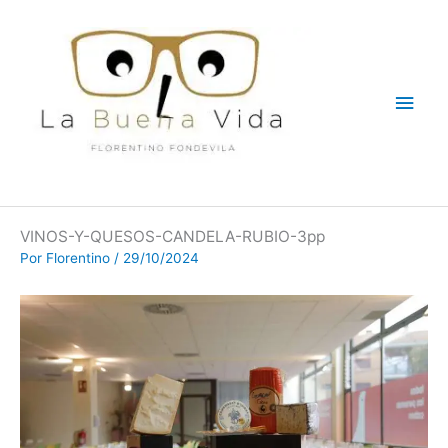
Ir
Men
al
contenido
princ
VINOS-Y-QUESOS-CANDELA-RUBIO-3pp
Por
Florentino
/
29/10/2024