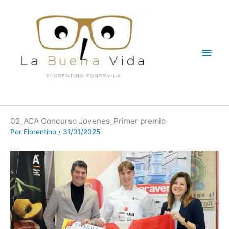
Ir
Men
al
contenido
princ
02_ACA Concurso Jovenes_Primer premio
Por
Florentino
/
31/01/2025