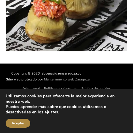
Copyright © 2026 labuenavidaenzaragoza.com
Sitio web protegido por
Mantenimiento web Zaragoza
Aviso Legal
Política de privacidad
Política de cookies
Contacta conmigo
Utilizamos cookies para ofrecerte la mejor experiencia en
nuestra web.
Puedes aprender más sobre qué cookies utilizamos o
desactivarlas en los
ajustes
.
Aceptar