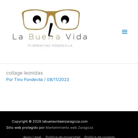
Ir
Men
al
contenido
princ
collage leonidas
Por
Tino Fondevila
/
08/11/2023
Copyright © 2026 labuenavidaenzaragoza.com
Sitio web protegido por
Mantenimiento web Zaragoza
Aviso Legal
Política de privacidad
Política de cookies