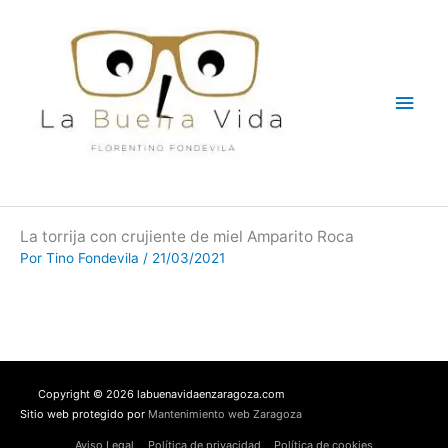
Ir
Men
al
contenido
princ
La torrija con crujiente de miel Amparito Roca
Por
Tino Fondevila
/
21/03/2021
Copyright © 2026 labuenavidaenzaragoza.com
Sitio web protegido por
Mantenimiento web Zaragoza
Aviso Legal
Política de privacidad
Política de cookies