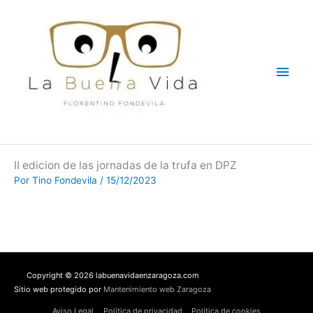
Ir
Men
al
contenido
princ
II edicion de las jornadas de la trufa en DPZ
Por
Tino Fondevila
/
15/12/2023
Copyright © 2026 labuenavidaenzaragoza.com
Sitio web protegido por
Mantenimiento web Zaragoza
Aviso Legal
Política de privacidad
Política de cookies