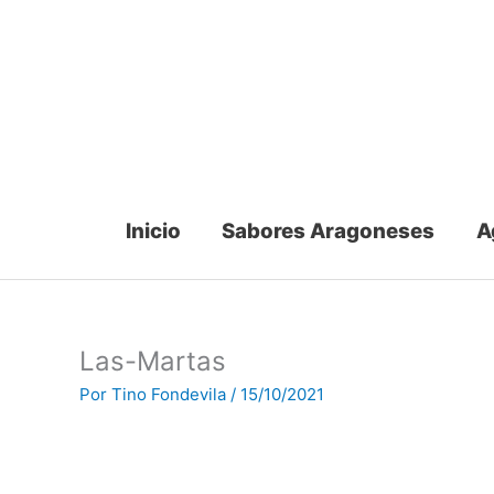
Ir
al
contenido
Inicio
Sabores Aragoneses
A
Las-Martas
Por
Tino Fondevila
/
15/10/2021