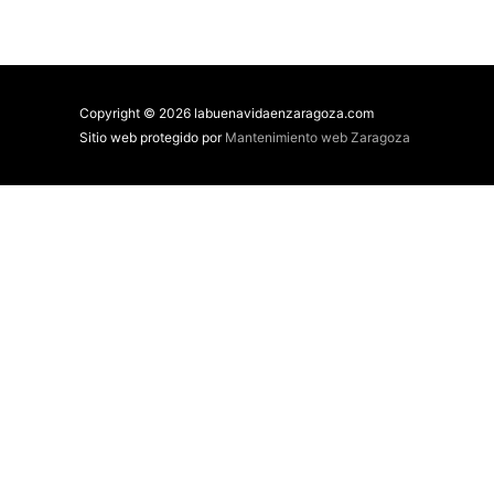
Copyright © 2026 labuenavidaenzaragoza.com
Sitio web protegido por
Mantenimiento web Zaragoza