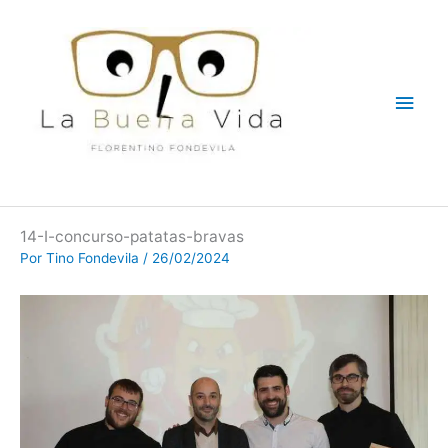
Ir
Men
al
contenido
princ
14-I-concurso-patatas-bravas
Por
Tino Fondevila
/
26/02/2024