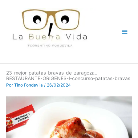
Ir
Men
al
contenido
princ
23-mejor-patatas-bravas-de-zaragoza_-
RESTAURANTE-ORIGENES-I-concurso-patatas-bravas
Por
Tino Fondevila
/
26/02/2024