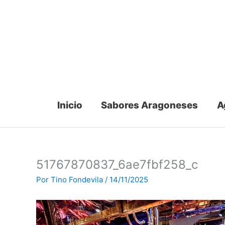
Ir
al
contenido
Inicio
Sabores Aragoneses
A
51767870837_6ae7fbf258_c
Por
Tino Fondevila
/
14/11/2025