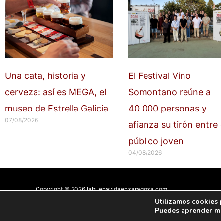
Una cata, historia y
El Festival Vino
cerveza: así es MEGA, el
Somontano reúne a
museo de Estrella Galicia
40.000 personas y
07/08/2026
afianza su tirón entre 
público joven
04/08/2026
Copyright © 2026 labuenavidaenzaragoza.com
Sitio web protegido por
Mantenimiento web Zaragoza
Utilizamos cookies 
Puedes aprender má