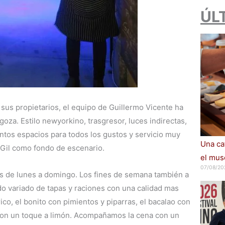
ÚL
sus propietarios, el equipo de Guillermo Vicente ha
oza. Estilo newyorkino, trasgresor, luces indirectas,
intos espacios para todos los gustos y servicio muy
Una cat
n Gil como fondo de escenario.
el muse
07/08/20
as de lunes a domingo. Los fines de semana también a
ido variado de tapas y raciones con una calidad mas
co, el bonito con pimientos y piparras, el bacalao con
o con un toque a limón. Acompañamos la cena con un