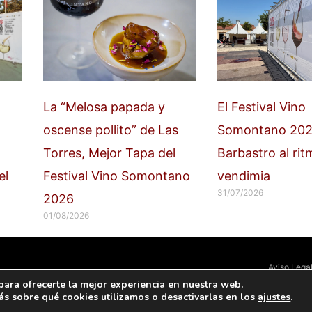
La “Melosa papada y
El Festival Vino
oscense pollito” de Las
Somontano 202
Torres, Mejor Tapa del
Barbastro al rit
el
Festival Vino Somontano
vendimia
31/07/2026
2026
01/08/2026
Aviso Lega
para ofrecerte la mejor experiencia en nuestra web.
s sobre qué cookies utilizamos o desactivarlas en los
ajustes
.