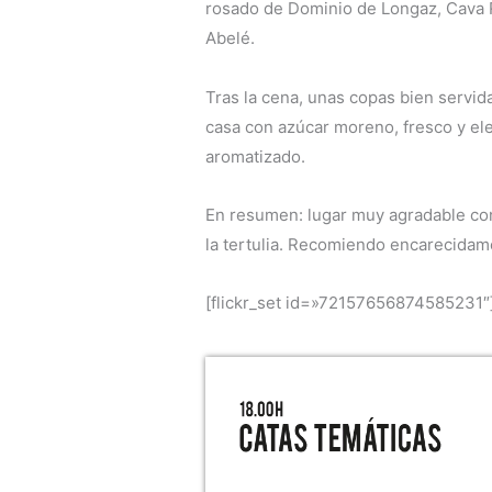
rosado de Dominio de Longaz, Cava 
Abelé.
Tras la cena, unas copas bien servid
casa con azúcar moreno, fresco y el
aromatizado.
En resumen: lugar muy agradable con
la tertulia. Recomiendo encarecida
[flickr_set id=»72157656874585231″