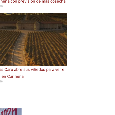
iñena con previsión de más cosecha
26
s Care abre sus viñedos para ver el
e en Cariñena
26