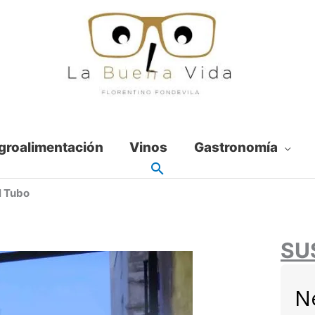
groalimentación
Vinos
Gastronomía
l Tubo
SU
N