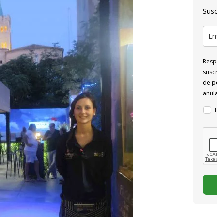
Susc
Respo
suscr
de po
anul