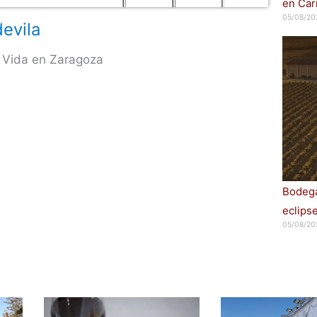
en Car
05/08/20
evila
 Vida en Zaragoza
Bodega
eclips
05/08/20