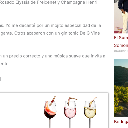
Rosado Elyssia de Freixenet y Champagne Henri
as. Yo me decanté por un mojito especialidad de la
egante. Otros acabaron con un gin tonic De G Vine
El Sum
Somont
06/08/20
 un precio correcto y una música suave que invita a
mente
]
Bodega