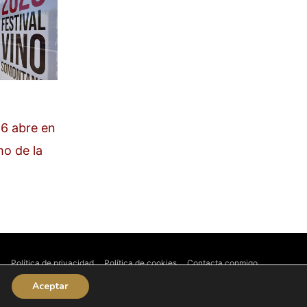
6 abre en
mo de la
l
Política de privacidad
Política de cookies
Contacta conmigo
Aceptar