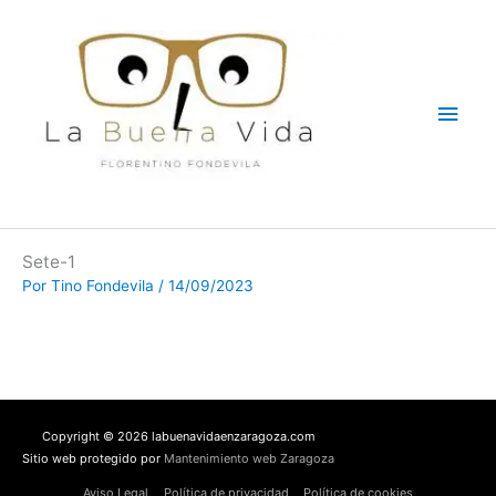
Ir
Men
al
contenido
princ
Sete-1
Por
Tino Fondevila
/
14/09/2023
Copyright © 2026 labuenavidaenzaragoza.com
Sitio web protegido por
Mantenimiento web Zaragoza
Aviso Legal
Política de privacidad
Política de cookies