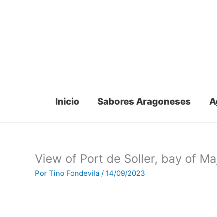
Ir
al
contenido
Inicio
Sabores Aragoneses
A
View of Port de Soller, bay of M
Por
Tino Fondevila
/
14/09/2023