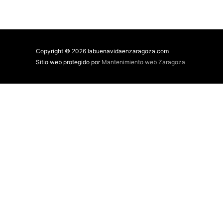
Copyright © 2026 labuenavidaenzaragoza.com
Sitio web protegido por
Mantenimiento web Zaragoza