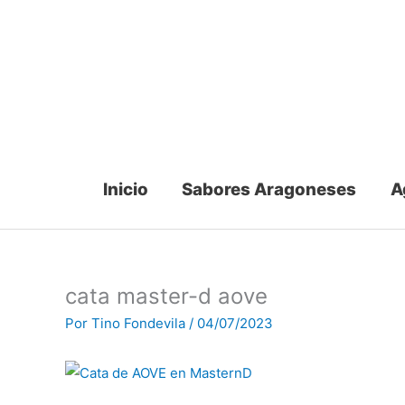
Ir
al
contenido
Inicio
Sabores Aragoneses
A
cata master-d aove
Por
Tino Fondevila
/
04/07/2023