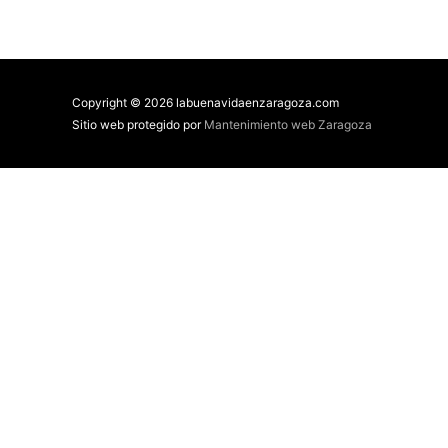
Copyright © 2026 labuenavidaenzaragoza.com
Sitio web protegido por
Mantenimiento web Zaragoza