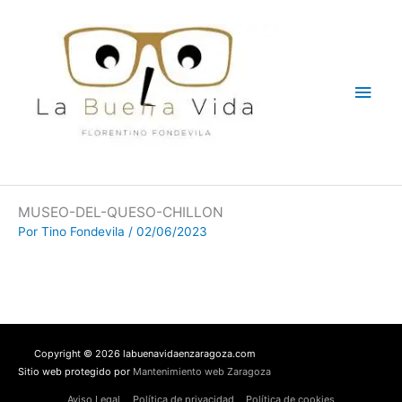
Ir
Men
al
contenido
princ
MUSEO-DEL-QUESO-CHILLON
Por
Tino Fondevila
/
02/06/2023
Copyright © 2026 labuenavidaenzaragoza.com
Sitio web protegido por
Mantenimiento web Zaragoza
Aviso Legal
Política de privacidad
Política de cookies