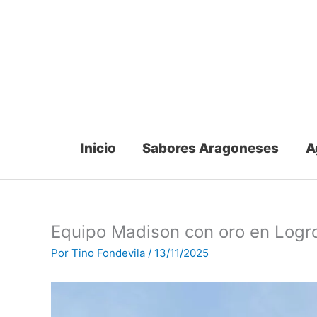
Ir
al
contenido
Inicio
Sabores Aragoneses
A
Equipo Madison con oro en Logro
Por
Tino Fondevila
/
13/11/2025