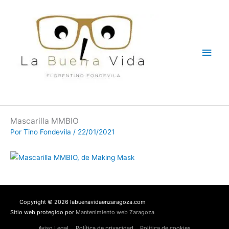
Ir
Men
al
contenido
princ
Mascarilla MMBIO
Por
Tino Fondevila
/
22/01/2021
Copyright © 2026 labuenavidaenzaragoza.com
Sitio web protegido por
Mantenimiento web Zaragoza
Aviso Legal
Política de privacidad
Política de cookies