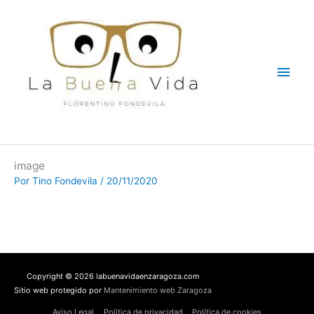
Ir
Men
al
contenido
princ
image
Por
Tino Fondevila
/
20/11/2020
Copyright © 2026 labuenavidaenzaragoza.com
Sitio web protegido por
Mantenimiento web Zaragoza
Aviso Legal
Política de privacidad
Política de cookies