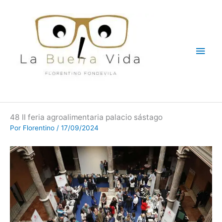
Ir
Men
al
contenido
princ
48 II feria agroalimentaria palacio sástago
Por
Florentino
/
17/09/2024