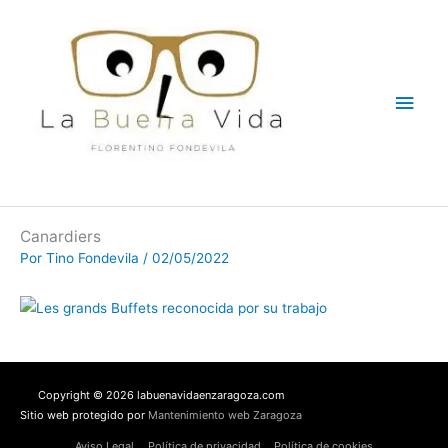
Ir
Men
al
contenido
princ
Canardiers
Por
Tino Fondevila
/
02/05/2022
Copyright © 2026 labuenavidaenzaragoza.com
Sitio web protegido por
Mantenimiento web Zaragoza
Aviso Legal
Política de privacidad
Política de cookies