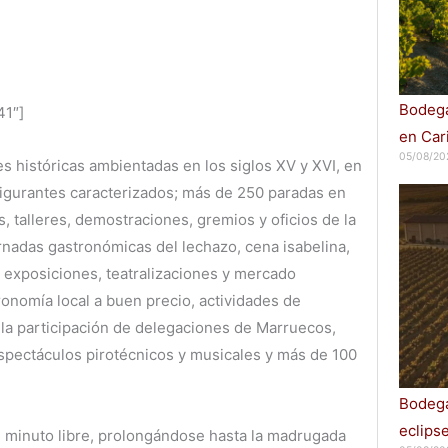
Bodega
41″]
en Car
05/08/20
es históricas ambientadas en los siglos XV y XVI, en
figurantes caracterizados; más de 250 paradas en
 talleres, demostraciones, gremios y oficios de la
ornadas gastronómicas del lechazo, cena isabelina,
, exposiciones, teatralizaciones y mercado
ronomía local a buen precio, actividades de
 la participación de delegaciones de Marruecos,
 espectáculos pirotécnicos y musicales y más de 100
Bodega
eclips
n minuto libre, prolongándose hasta la madrugada