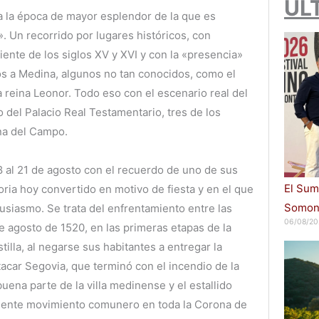
ÚL
 a la época de mayor esplendor de la que es
». Un recorrido por lugares históricos, con
ente de los siglos XV y XVI y con la «presencia»
os a Medina, algunos no tan conocidos, como el
 reina Leonor. Todo eso con el escenario real del
 o del Palacio Real Testamentario, tres de los
a del Campo.
 al 21 de agosto con el recuerdo de uno de sus
El Sum
ria hoy convertido en motivo de fiesta y en el que
Somont
usiasmo. Se trata del enfrentamiento entre las
06/08/20
 de agosto de 1520, en las primeras etapas de la
lla, al negarse sus habitantes a entregar la
atacar Segovia, que terminó con el incendio de la
uena parte de la villa medinense y el estallido
ipiente movimiento comunero en toda la Corona de