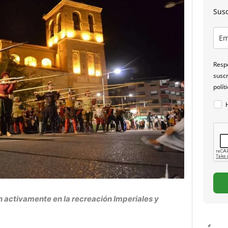
Susc
Respo
suscr
polít
 activamente en la recreación Imperiales y