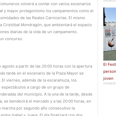
05/08/20
 Comuneros volverá a contar con varios escenarios
ial y mayor protagonismo los campamentos como el
roximidades de las Reales Carnicerías. El mismo
a Cristóbal Mondragón, que ambientará el espacio
ciones diarias de la vida de un campamento.
un concurso.
El Fes
e agosto a partir de las 20:00 horas con la apertura
persona
ás tarde en el escenario de la Plaza Mayor se
joven
 El viernes, además de la escaramuza, los
04/08/20
ar espectáculos a cargo de un grupo de
nderadas del municipio. A la una de la tarde, desde
ta, se bendecirá el mercado y a las 20:00 horas, en
 en marcha por segundo año consecutivo la
entre Isabel y Juana. El día finalizará con dos