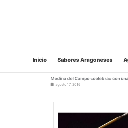
Ir
al
contenido
Inicio
Sabores Aragoneses
A
Medina del Campo «celebra» con una gr
agosto 17, 2016