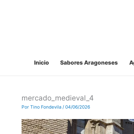
Ir
al
contenido
Inicio
Sabores Aragoneses
A
mercado_medieval_4
Por
Tino Fondevila
/
04/06/2026