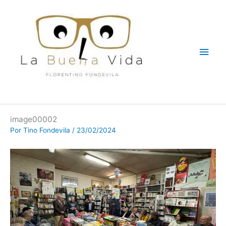
Ir
Men
al
contenido
princ
image00002
Por
Tino Fondevila
/
23/02/2024