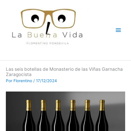
Ir
Men
al
contenido
princ
Las seis botellas de Monasterio de las Viñas Garnacha
Zaragocista
Por
Florentino
/
17/12/2024