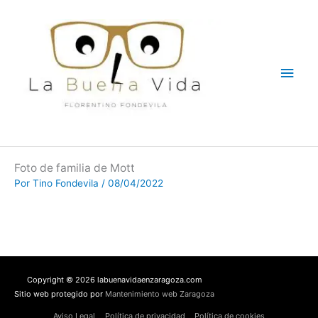
Ir
Men
al
contenido
princ
Foto de familia de Mott
Por
Tino Fondevila
/
08/04/2022
Copyright © 2026 labuenavidaenzaragoza.com
Sitio web protegido por
Mantenimiento web Zaragoza
Aviso Legal
Política de privacidad
Política de cookies