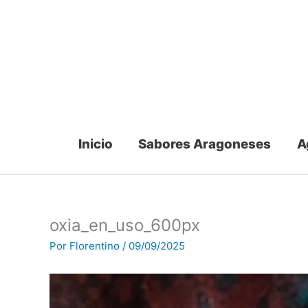
Ir
al
contenido
Inicio
Sabores Aragoneses
A
oxia_en_uso_600px
Por
Florentino
/
09/09/2025