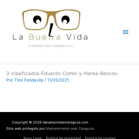
Ir
Men
al
contenido
princ
3-clasificados-Eduardo-Comin-y-Nerea-Bescos-
Por
Tino Fondevila
/
11/05/2021
Copyright © 2026 labuenavidaenzaragoza.com
Sitio web protegido por
Mantenimiento web Zaragoza
Aviso Legal
Política de privacidad
Política de cookies