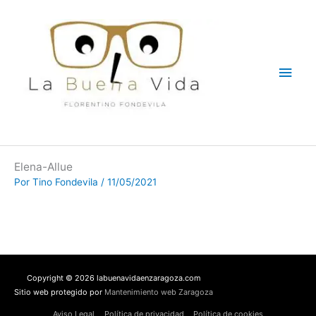
Ir
Men
al
contenido
princ
Elena-Allue
Por
Tino Fondevila
/
11/05/2021
Copyright © 2026 labuenavidaenzaragoza.com
Sitio web protegido por
Mantenimiento web Zaragoza
Aviso Legal
Política de privacidad
Política de cookies