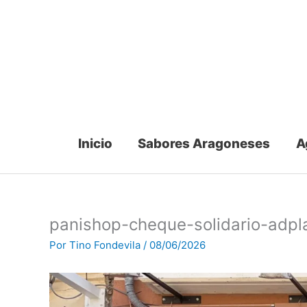
Ir
al
contenido
Inicio
Sabores Aragoneses
A
panishop-cheque-solidario-adp
Por
Tino Fondevila
/
08/06/2026