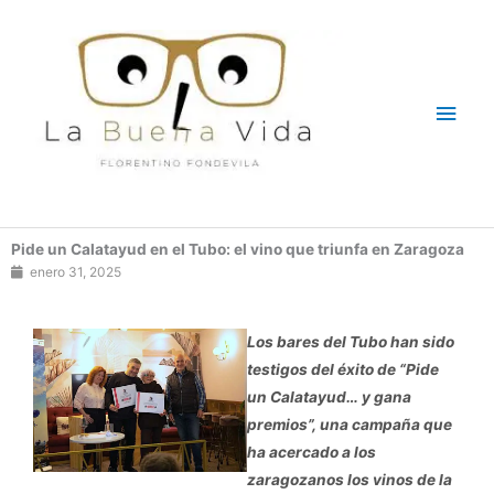
Ir
Men
al
contenido
princ
Pide un Calatayud en el Tubo: el vino que triunfa en Zaragoza
enero 31, 2025
Los bares del Tubo han sido
testigos del éxito de “Pide
un Calatayud… y gana
premios”, una campaña que
ha acercado a los
zaragozanos los vinos de la