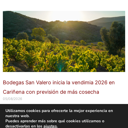
Bodegas San Valero inicia la vendimia 2026 en
Cariñena con previsión de más cosecha
05/08/2026
Utilizamos cookies para ofrecerte la mejor experiencia en
nuestra web.
Copyright © 2026 labuenavidaenzaragoza.com
Puedes aprender más sobre qué cookies utilizamos o
Sitio web protegido por
Mantenimiento web Zaragoza
desactivarlas en los
ajustes
.