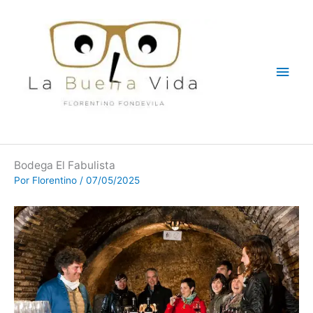
Ir
Men
al
contenido
princ
Bodega El Fabulista
Por
Florentino
/
07/05/2025