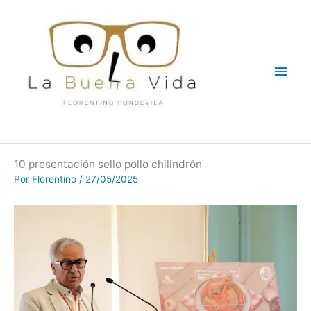
Ir
Men
al
contenido
princ
10 presentación sello pollo chilindrón
Por
Florentino
/
27/05/2025