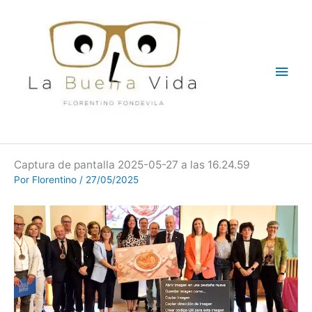
Ir
Men
al
contenido
princ
Captura de pantalla 2025-05-27 a las 16.24.59
Por
Florentino
/
27/05/2025