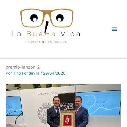
Ir
Men
al
contenido
princ
premio-lanzon-2
Por
Tino Fondevila
/
29/04/2026