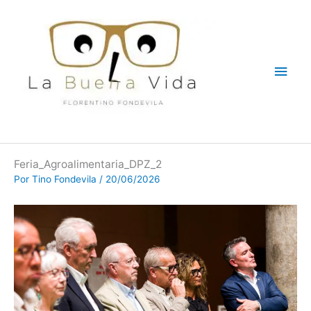
Ir
Men
al
contenido
princ
Feria_Agroalimentaria_DPZ_2
Por
Tino Fondevila
/
20/06/2026