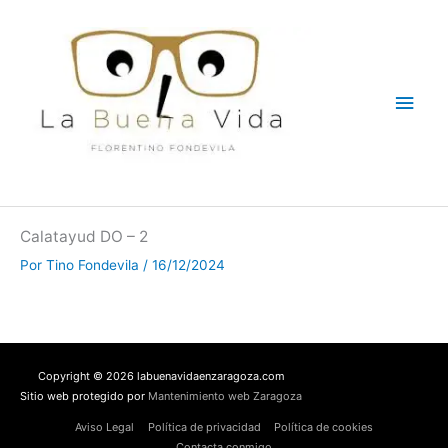
Ir
Men
al
contenido
princ
Calatayud DO – 2
Por
Tino Fondevila
/
16/12/2024
Copyright © 2026 labuenavidaenzaragoza.com
Sitio web protegido por
Mantenimiento web Zaragoza
Aviso Legal
Política de privacidad
Política de cookies
Contacta conmigo