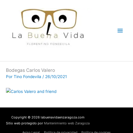
Ir
Men
al
contenido
princ
Bodegas Carlos Valero
Por
Tino Fondevila
/
26/10/2021
Copyright © 2026 labuenavidaenzaragoza.com
Sitio web protegido por
Mantenimiento web Zaragoza
Aviso Legal
Política de privacidad
Política de cookies