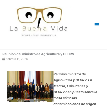
Ir
Men
al
contenido
princ
Reunión del ministro de Agricultura y CECRV
febrero 11, 2026
Reunión ministro de
Agricultura y CECRV. En
Madrid, Luis Planas y
CECRV han puesto sobre la
mesa cómo las
denominaciones de origen