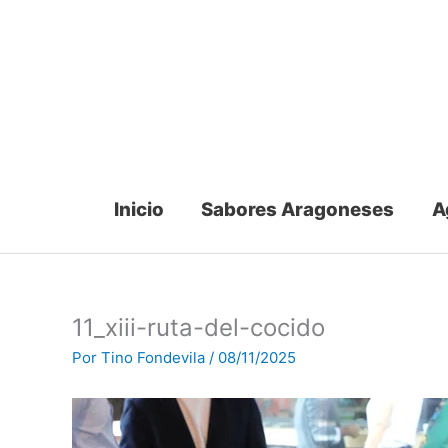
Ir
al
contenido
Inicio
Sabores Aragoneses
A
11_xiii-ruta-del-cocido
Por
Tino Fondevila
/
08/11/2025