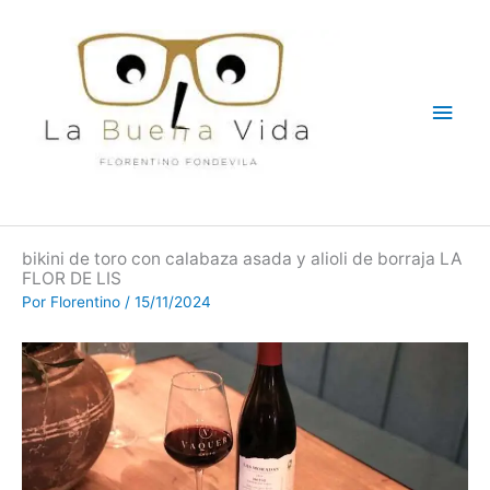
Ir
Men
al
contenido
princ
bikini de toro con calabaza asada y alioli de borraja LA
FLOR DE LIS
Por
Florentino
/
15/11/2024