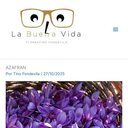
Ir
Men
al
contenido
princ
AZAFRAN
Por
Tino Fondevila
/
27/10/2025