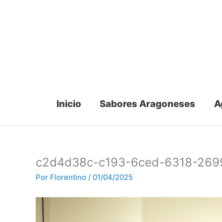
Ir
al
contenido
Inicio
Sabores Aragoneses
A
c2d4d38c-c193-6ced-6318-26
Por
Florentino
/
01/04/2025