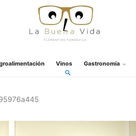
groalimentación
Vinos
Gastronomía
995976a445