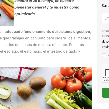
celebra el 29 de mayo, en nuestro
Susc
bienestar general y te muestra cómo
optimizarla
Respo
 un
adecuado funcionamiento del sistema digestivo,
suscr
s
que trabajan en conjunto para digerir los alimentos,
de po
minar los desechos de manera eficiente. En estos
anul
l esófago, el estómago, el intestino delgado y