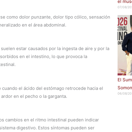
el muse
07/08/20
e como dolor punzante, dolor tipo cólico, sensación
neralizado en el área abdominal.
suelen estar causados por la ingesta de aire y por la
orbidos en el intestino, lo que provoca la
estinal.
El Sum
Somont
e cuando el ácido del estómago retrocede hacia el
06/08/20
ardor en el pecho o la garganta.
os cambios en el ritmo intestinal pueden indicar
sistema digestivo. Estos síntomas pueden ser