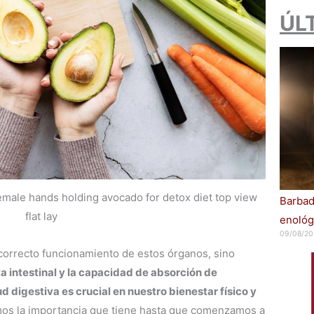
ÚL
emale hands holding avocado for detox diet top view
Barbad
flat lay
enológ
09/08/20
l correcto funcionamiento de estos órganos, sino
ta intestinal y la capacidad de absorción de
d digestiva es crucial en nuestro bienestar físico y
mos la importancia que tiene hasta que comenzamos a