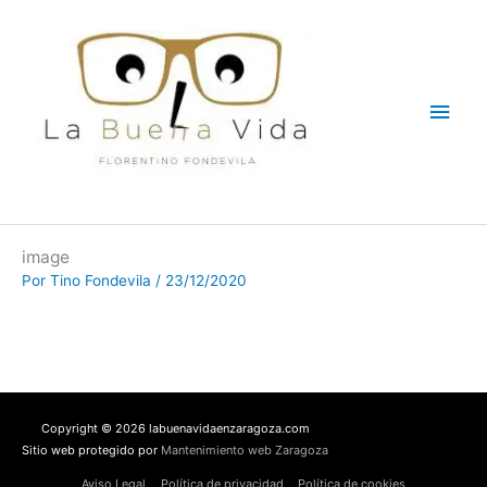
Ir
Men
al
contenido
princ
image
Por
Tino Fondevila
/
23/12/2020
Copyright © 2026 labuenavidaenzaragoza.com
Sitio web protegido por
Mantenimiento web Zaragoza
Aviso Legal
Política de privacidad
Política de cookies