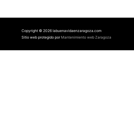
Copyright © 2026 labuenavidaenzaragoza.com
Sitio web protegido por
Mantenimiento web Zaragoza