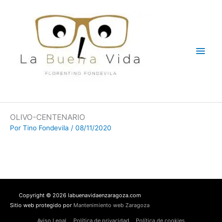
Ir
Men
al
contenido
princ
OLIVO-CENTENARIO
Por
Tino Fondevila
/
08/11/2020
Copyright © 2026 labuenavidaenzaragoza.com
Sitio web protegido por
Mantenimiento web Zaragoza
Aviso Legal
Política de privacidad
Política de cookies